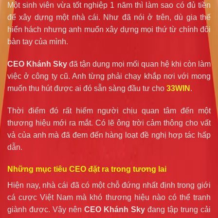
Một sinh viên vừa tốt nghiệp 1 năm thì làm sao có đủ tiền
để xây dựng một nhà cái. Như đã nói ở trên, dù gia thế
hiển hách nhưng anh muốn xây dựng mọi thứ từ chính đôi
bàn tay của mình.
CEO Khánh Sky
đã tận dụng mọi mối quan hệ khi còn làm
việc ở công ty cũ. Anh từng phải chạy khắp nơi với mong
muốn thu hút được ai đó sẵn sàng đầu tư cho
33WIN
.
Thời điểm đó rất hiếm người chịu quan tâm đến một
thương hiệu mới ra mắt. Có lẽ ông trời cảm thông cho vất
vả của anh mà đã đem đến hàng loạt đề nghị hợp tác hấp
dẫn.
Những mục tiêu CEO đặt ra trong tương lai
Hiện nay, nhà cái đã có một chỗ đứng nhất định trong giới
cá cược Việt Nam mà khó thương hiệu nào có thể tranh
giành được. Vậy nên
CEO Khánh Sky
đang tập trung cải