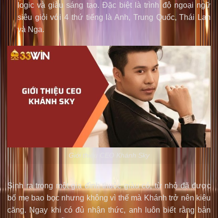
logic và giàu sáng tạo. Đặc biệt là trình độ ngoại ngữ
siêu giỏi với 4 thứ tiếng là Anh, Trung Quốc, Thái Lan
và Nga.
Giới thiệu CEO Khánh Sky
Sinh ra trong một gia đình thuộc giàu có, từ nhỏ đã được
bố mẹ bao bọc nhưng không vì thế mà Khánh trở nên kiêu
căng. Ngay khi có đủ nhận thức, anh luôn biết rằng bản