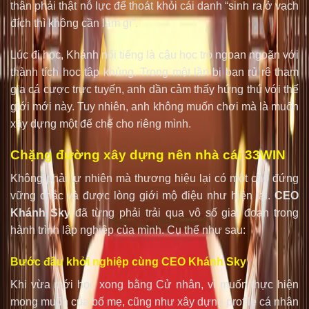
thân phải thật nỗ lực để thoát khỏi cái danh “sinh ra ở vạch
đích thì không cần làm gì”.
Lúc đi học, Khánh nổi tiếng là cậu học trò ngoan ngoãn với
thành tích học tập khủng. Trong một lần bị bạn rủ rê tham
gia cá cược trực tuyến, anh dần cảm thấy hứng thú với thế
giới mới này. Tuy nhiên, anh không muốn chơi mà là muốn
xây dựng một đế chế cho riêng mình.
Chặng đường xây dựng nên nhà cái 33WIN
Không phải tự nhiên mà thương hiệu lại có một chỗ đứng
vững chắc và được lòng giới mộ điệu như hiện tại.
CEO
Khánh Sky
đã từng phải trải qua vô số giai đoạn trong
hành trình lập nghiệp của mình. Cụ thể như sau:
Bước đầu khởi nghiệp cùng CEO Khánh Sky
Khi vừa mới học xong bằng Cử nhân, vì muốn thực hiện
mong muốn của bố mẹ, cũng như xây dựng profile cá nhân