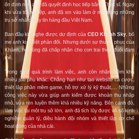
ổn định nên anh đã quyết định học tiếp bằng Thạc sĩ. Ngay
khi vừa tốt nghiệp, anh đã xin vào làm ở một trong những
trụ sở nhà cái uy tín hàng đầu Việt Nam.
Ban đầu khi nghe được dự định của
CEO Khánh Sky
, bố
mẹ anh kịch liệt phản đối. Nhưng dưới sự thuyết phục của
Khánh, họ cũng đã chấp nhận cho con trai theo đuổi đam
mê.
Trong suốt quá trình làm việc, anh còn nhận thêm khá
nhiều job phụ khác. Chẳng hạn như tạo website cá cược,
thiết lập phần mềm game, hỗ trợ xử lý kỹ thuật,… Những
công việc này vừa giúp anh kiếm được khoản thu nhập
nhỏ, vừa rèn luyện thêm khá nhiều kỹ năng. Bên cạnh đó,
làm việc tại một trụ sở lớn, anh đã tích lũy được vô số kinh
nghiệm quản lý, điều hành đội nhóm và thiết lập cơ chế
hoạt động của nhà cái.