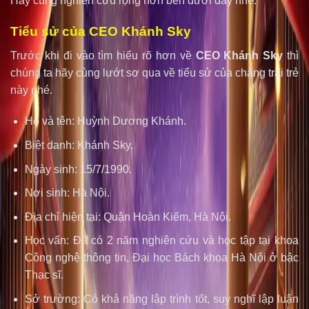
Hãy cùng nghiên cứu rộng hơn bên dưới đây nhé.
Tiểu sử của CEO Khánh Sky
Trước khi đi vào tìm hiểu rõ hơn về
CEO Khánh Sky
thì
chúng ta hãy cùng lướt sơ qua về tiểu sử của chàng trai trẻ
này nhé.
Họ và tên: Huỳnh Dương Khánh.
Biệt danh: Khánh Sky.
Ngày sinh: 15/7/1990.
Nơi sinh: Hà Nội.
Địa chỉ hiện tại: Quận Hoàn Kiếm, Hà Nội.
Học vấn: Đã có 2 năm nghiên cứu và học tập tại khoa
Công nghệ thông tin, Đại học Bách khoa Hà Nội ở bậc
Thạc sĩ.
Sở trường: Có khả năng lập trình tốt, suy nghĩ lập luận