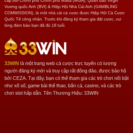
cấp bởi Chính phủ Chính phủ Malta (MGA), Quẩn đảo Virgin
Vương quốc Anh (BVI) & HIệp Hội Nhà Cái Anh (GAMBLING
COMMISSION), là một nhà cái cá cược được Hiệp Hội Cá Cược
Quốc Tế công nhận. Trước khi đăng ký tham gia đặt cược, vui
lòng đảm bảo bạn đã đủ 18 tuổi.
33WIN
là một trang web cá cược trực tuyến có lượng
người đăng ký mới và truy cập rất đông đảo, được bảo hộ
bởi CEZA. Tại đây, bạn có thể tham gia các trò chơi nổi bật
như xổ số, game bài thể thao, bắn cá, casino, và các trò
chơi slot hấp dẫn. Tên Thương Hiệu: 33WIN