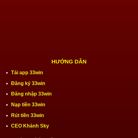
HƯỚNG DẪN
Tải app 33win
Đăng ký 33win
Đăng nhập 33win
Nạp tiền 33win
Rút tiền 33win
CEO Khánh Sky