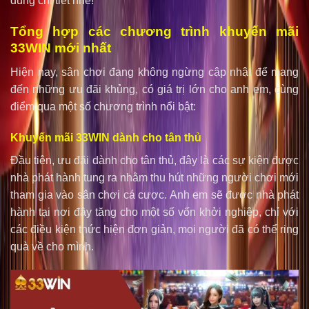
dung chi tiết nhé!
Tổng hợp các chương trình khuyến mãi
33WIN mới nhất
Hiện nay, sân chơi đang không ngừng cập nhật để mang
đến những ưu đãi khủng, có giá trị lớn cho anh em, cùng
điểm qua một số chương trình nổi bật:
Khuyến mãi 33WIN dành cho tân thủ
Đầu tiên, ưu đãi dành cho tân thủ, đây là các sự kiện được
nhà phát hành tung ra nhằm thu hút những người chơi mới
tham gia vào sân chơi cá cược. Anh em sẽ được nhà phát
hành tại nơi đây tăng cho một số vốn khởi nghiệp, chỉ với
các điều kiện thức hiện đơn giản, mọi người đã có thể ring
quà về cho mình.