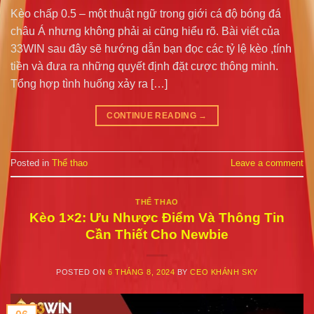
Kèo chấp 0.5 – một thuật ngữ trong giới cá độ bóng đá
châu Á nhưng không phải ai cũng hiểu rõ. Bài viết của
33WIN sau đây sẽ hướng dẫn bạn đọc các tỷ lệ kèo ,tính
tiền và đưa ra những quyết định đặt cược thông minh.
Tổng hợp tình huống xảy ra […]
CONTINUE READING
→
Posted in
Thể thao
Leave a comment
THỂ THAO
Kèo 1×2: Ưu Nhược Điểm Và Thông Tin
Cần Thiết Cho Newbie
POSTED ON
6 THÁNG 8, 2024
BY
CEO KHÁNH SKY