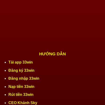
HƯỚNG DẪN
Tải app 33win
Đăng ký 33win
Đăng nhập 33win
Nạp tiền 33win
Rút tiền 33win
CEO Khánh Sky