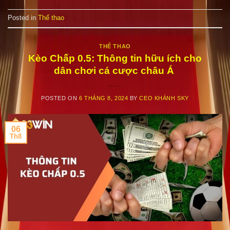
Posted in
Thể thao
THỂ THAO
Kèo Chấp 0.5: Thông tin hữu ích cho
dân chơi cá cược châu Á
POSTED ON
6 THÁNG 8, 2024
BY
CEO KHÁNH SKY
06
Th8