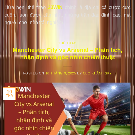
Hứa hẹn,
thể thao
33WIN
chính là địa chỉ cá cược cực
cuốn, luôn được cập nhật những trận đấu đỉnh cao, mà
người chơi nên trải nghiệm.
THỂ THAO
Manchester City vs Arsenal – Phân tích,
nhận định và góc nhìn chiến thuật
POSTED ON
10 THÁNG 9, 2025
BY
CEO KHÁNH SKY
10
Th9