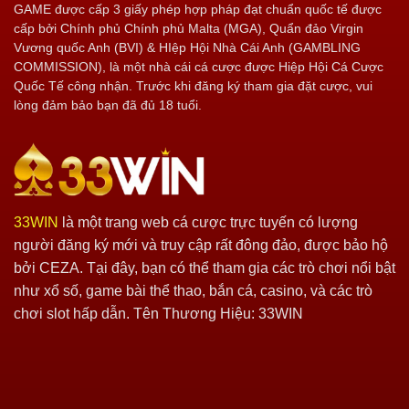
GAME được cấp 3 giấy phép hợp pháp đạt chuẩn quốc tế được
cấp bởi Chính phủ Chính phủ Malta (MGA), Quẩn đảo Virgin
Vương quốc Anh (BVI) & HIệp Hội Nhà Cái Anh (GAMBLING
COMMISSION), là một nhà cái cá cược được Hiệp Hội Cá Cược
Quốc Tế công nhận. Trước khi đăng ký tham gia đặt cược, vui
lòng đảm bảo bạn đã đủ 18 tuổi.
33WIN
là một trang web cá cược trực tuyến có lượng
người đăng ký mới và truy cập rất đông đảo, được bảo hộ
bởi CEZA. Tại đây, bạn có thể tham gia các trò chơi nổi bật
như xổ số, game bài thể thao, bắn cá, casino, và các trò
chơi slot hấp dẫn. Tên Thương Hiệu: 33WIN