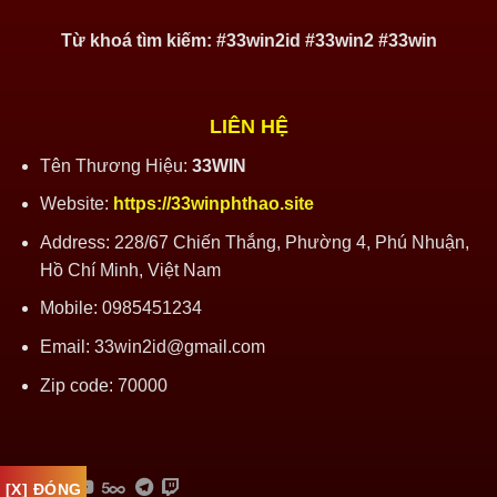
Từ khoá tìm kiếm: #33win2id #33win2 #33win
LIÊN HỆ
Tên Thương Hiệu:
33WIN
Website:
https://33winphthao.site
Address:
228/67 Chiến Thắng, Phường 4, Phú Nhuận,
Hồ Chí Minh, Việt Nam
Mobile:
0985451234
Email:
33win2id@gmail.com
Zip code: 70000
[X] ĐÓNG