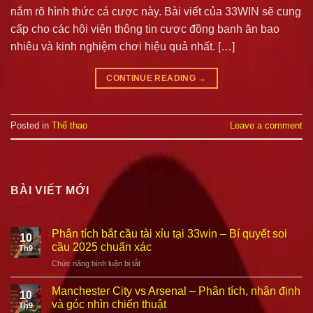
nắm rõ hình thức cá cược này. Bài viết của 33WIN sẽ cung
cấp cho các hội viên thông tin cược đồng banh ăn bao
nhiêu và kinh nghiệm chơi hiệu quả nhất. […]
CONTINUE READING
→
Posted in
Thể thao
Leave a comment
BÀI VIẾT MỚI
Phân tích bắt cầu tài xỉu tại 33win – Bí quyết soi
10
cầu 2025 chuẩn xác
Th9
ở
Chức năng bình luận bị tắt
Phân
tích
Manchester City vs Arsenal – Phân tích, nhận định
10
bắt
và góc nhìn chiến thuật
Th9
cầu