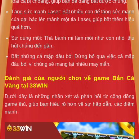
loài cá bị choáng, giúp bạn dễ dàng bắt được chúng.
Tăng sức mạnh Laser: Bắt nhiều con để tăng sức mạnh
của đại bác lên thành một tia Laser, giúp bắt thêm hiệu
quả hơn.
Sử dụng mồi: Thả bánh mì làm mồi nhử con nhỏ, thu
hút chúng đến gần.
Bắt những cá mập đầu bò: Đừng bỏ qua việc cá mập
đầu bò, vì chúng sẽ mang lại nhiều may mắn.
Đánh giá của người chơi về game Bắn Cá
Vàng tại 33WIN
Dưới đây là những nhận xét và phản hồi từ cộng đồng
game thủ, giúp bạn hiểu rõ hơn về sự hấp dẫn, các điểm
mạnh .