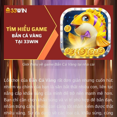
Giới thiệu về game Bắn Cá Vàng tại nhà cái
Lối chơi của
Bắn Cá Vàng
rất đơn giản nhưng cuốn hút:
nhiệm vụ chính của bạn là săn bắt thật nhiều con, liên tục
nâng cấp khẩu súng của mình để trở nên mạnh mẽ hơn.
Bạn chỉ cần chọn khẩu súng và vị trí phù hợp để bắn đạn,
nhắm trúng càng nhiều con càng tốt nhằm kiếm được thật
nhiều vàng. Sự đa dạng về các loại cá, khẩu súng, cùng