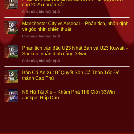
10
cầu 2025 chuẩn xác
Th9
ở
Chức năng bình luận bị tắt
Phân
tích
Manchester City vs Arsenal – Phân tích, nhận định
10
bắt
và góc nhìn chiến thuật
Th9
cầu
ở
Chức năng bình luận bị tắt
tài
Manchester
xỉu
City
tại
Phân tích trận đấu U23 Nhật Bản và U23 Kuwait –
10
vs
33win
Soi kèo, nhận định cùng 33win
Th9
Arsenal
–
ở
Chức năng bình luận bị tắt
–
Bí
Phân
Phân
quyết
tích
tích,
Bắn Cá Ăn Xu: Bí Quyết Săn Cá Thần Tốc Để
soi
19
trận
nhận
thành Cao Thủ
cầu
Th9
đấu
định
2025
U23
và
chuẩn
Nhật
Nổ Hũ Tài Xỉu – Khám Phá Thế Giới 33Win
góc
xác
19
Bản
Jackpot Hấp Dẫn
nhìn
Th9
và
chiến
U23
thuật
Kuwait
–
Soi
kèo,
nhận