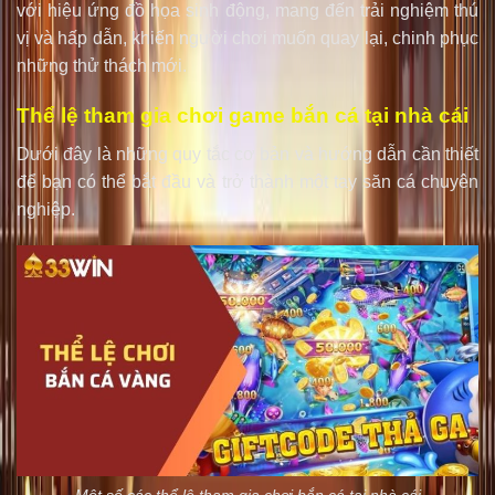
với hiệu ứng đồ họa sinh động, mang đến trải nghiệm thú
vị và hấp dẫn, khiến người chơi muốn quay lại, chinh phục
những thử thách mới.
Thể lệ tham gia chơi game bắn cá tại nhà cái
Dưới đây là những quy tắc cơ bản và hướng dẫn cần thiết
để bạn có thể bắt đầu và trở thành một tay săn cá chuyên
nghiệp.