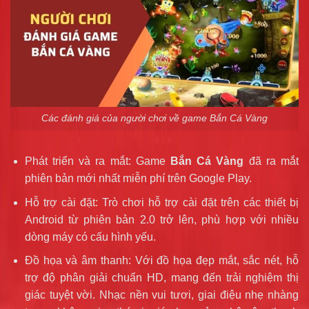
Các đánh giá của người chơi về game Bắn Cá Vàng
Phát triển và ra mắt: Game
Bắn Cá Vàng
đã ra mắt
phiên bản mới nhất miễn phí trên Google Play.
Hỗ trợ cài đặt: Trò chơi hỗ trợ cài đặt trên các thiết bị
Android từ phiên bản 2.0 trở lên, phù hợp với nhiều
dòng máy có cấu hình yếu.
Đồ họa và âm thanh: Với đồ họa đẹp mắt, sắc nét, hỗ
trợ độ phân giải chuẩn HD, mang đến trải nghiệm thị
giác tuyệt vời. Nhạc nền vui tươi, giai điệu nhẹ nhàng