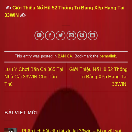
✍️
Giới Thiệu Nổ Hũ 52 Thống Trị Bảng Xếp Hạng Tại
33WIN
✍️
This entry was posted in
BẮN CÁ
. Bookmark the
permalink
.
Lưu Ý Chơi Bắn Cá 365 Tại
Giới Thiệu Nổ Hũ 52 Thống
Nhà Cái 33WIN Cho Tân
Trị Bảng Xếp Hạng Tại
Thủ
33WIN
BÀI VIẾT MỚI
Phân tích bắt cầu tài xỉu tại 33win – Bí quyết soi