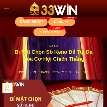
Skip
to
content
ĐĂNG NHẬP
ĐĂNG KÝ
KHUYẾN MÃI
XỔ SỐ
Bí Mật Chọn Số Keno Để Tối Đa
Hóa Cơ Hội Chiến Thắng
POSTED ON
6 THÁNG 8, 2024
BY
CEO KHÁNH SKY
06
Th8