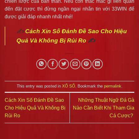
chiến lược của bản thân. Nếu còn thắc mắc gì liên quan
đến đặt cược thì đừng ngần ngại nhắn tin với 33WIN để
được giải đáp nhanh nhất nhé!
✍️
Cách Xin Số Đánh Đề Sao Cho Hiệu
Quả Và Không Bị Rủi Ro
✍️
This entry was posted in
XỔ SỐ
. Bookmark the
permalink
.
Cách Xin Số Đánh Đề Sao
Những Thuật Ngữ Đá Gà
Cho Hiệu Quả Và Không Bị
Nào Cần Biết Khi Tham Gia
Rủi Ro
Cá Cược?