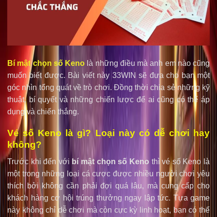
Bí mật chọn số Keno
là những điều mà anh em nào cũng
muốn biết được. Bài viết này 33WIN sẽ đưa cho bạn một
góc nhìn tổng quát về trò chơi. Đồng thời chia sẻ những kỹ
thuật, bí quyết và những chiến lược để ai cũng có thể áp
dụng và chiến thắng.
Vé số Keno là gì? Loại này có dễ chơi hay
không?
Trước khi đến với
bí mật chọn số Keno
thì vé số Keno là
một trong những loại cá cược được nhiều người chơi yêu
thích bởi không cần phải đợi quá lâu, mà cung cấp cho
khách hàng cơ hội trúng thưởng ngay lập tức. Tựa game
này không chỉ dễ chơi mà còn cực kỳ linh hoạt, bạn có thể