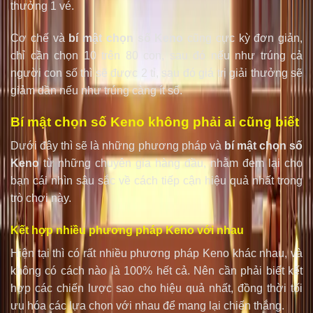
thưởng 1 vé.
Cơ chế và
bí mật chọn số Keno
cũng cực kỳ đơn giản,
chỉ cần chọn 10 trên 80 con, sau đó nếu như trúng cả
người con số thì sẽ được 2 tỉ, sau đó giá trị giải thưởng sẽ
giảm dần nếu như trúng càng ít số.
Bí mật chọn số Keno không phải ai cũng biết
Dưới đây thì sẽ là những phương pháp và
bí mật chọn số
Keno
từ những chuyên gia hàng đầu, nhằm đem lại cho
bạn cái nhìn sâu sắc về cách tiếp cận hiệu quả nhất trong
trò chơi này.
Kết hợp nhiều phương pháp Keno với nhau
Hiện tại thì có rất nhiều phương pháp Keno khác nhau, và
không có cách nào là 100% hết cả. Nên cần phải biết kết
hợp các chiến lược sao cho hiệu quả nhất, đồng thời tối
ưu hóa các lựa chọn với nhau để mang lại chiến thắng.