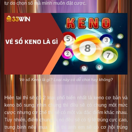
tự do chọn số mà mình muốn đặt cược.
Vé số Keno là gì? Loại này có dễ chơi hay không?
Hiện tại thì sẽ có 2 loại phổ biến nhất là keno cơ bản và
keno bổ sung, nhìn chung thì đều sẽ có chung một mức
cược nhưng cơ chế thì sẽ có một vài đặc điểm khác nhau.
Tuy nhiên, điểm chung là nó đều sẽ có tỷ lệ trúng cực cao,
trung bình nếu mua 3 vé thì anh em sẽ có cơ hội trúng