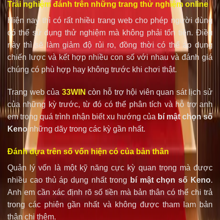
Trải nghiệm đánh trên những trang thử nghiệm online
Hiện nay thì có rất nhiều trang web cho phép người dùng
có thể sử dụng thử nghiệm mà không phải tốn tiền. Điều
này thì sẽ làm giảm độ rủi ro, đồng thời có thể áp dụng
chiến lược và kết hợp nhiều con số với nhau và đánh giá
chúng có phù hợp hay không trước khi chơi thật.
Trang web của
33WIN
còn hỗ trợ hội viên quan sát lịch sử
của những kỳ trước, từ đó có thể phân tích và hỗ trợ anh
em trong quá trình nhận biết xu hướng của
bí mật chọn số
Keno
những dãy trong các kỳ gần nhất.
Đánh dựa trên số vốn hiện có của bản thân
Quản lý vốn là một kỹ năng cực kỳ quan trọng mà được
nhiều cao thủ áp dụng nhất trong
bí mật chọn số Keno
.
Anh em cần xác định rõ số tiền mà bản thân có thể chi trả
trong các phiên gần nhất và không được tham lam bản
thân chi thêm.