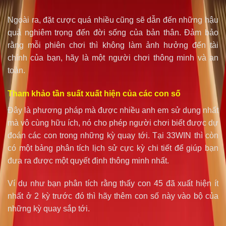
Ngoài ra, đặt cược quá nhiều cũng sẽ dẫn đến những hậu
quả nghiêm trọng đến đời sống của bản thân. Đảm bảo
rằng mỗi phiên chơi thì không làm ảnh hưởng đến tài
chính của bạn, hãy là một người chơi thông minh và an
toàn.
Tham khảo tần suất xuất hiện của các con số
Đây là phương pháp mà được nhiều anh em sử dụng nhất
mà vô cùng hữu ích, nó cho phép người chơi biết được dự
đoán các con trong những kỳ quay tới. Tại 33WIN thì còn
có một bảng phân tích lịch sử cực kỳ chi tiết để giúp bạn
đưa ra được một quyết định thông minh nhất.
Ví dụ như bạn phân tích rằng thấy con 45 đã xuất hiện ít
nhất ở 2 kỳ trước đó thì hãy thêm con số này vào bộ của
những kỳ quay sắp tới.