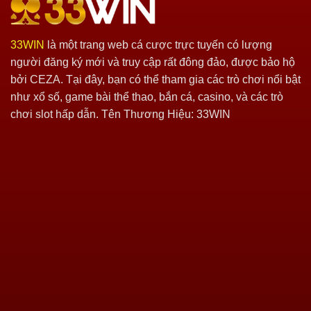
33WIN
là một trang web cá cược trực tuyến có lượng
người đăng ký mới và truy cập rất đông đảo, được bảo hộ
bởi CEZA. Tại đây, bạn có thể tham gia các trò chơi nổi bật
như xổ số, game bài thể thao, bắn cá, casino, và các trò
chơi slot hấp dẫn. Tên Thương Hiệu: 33WIN