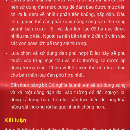
nên sử dụng đạn mức trung để đảm bảo được mức tiền
chi ra ít, đem về nhiều phần tiền khủng, hấp dẫn. Đầu
tiên, game thủ cần phải xoay nòng súng sao cho xung
quanh bàn cược rồi xả đạn liên tục để hạ gục được
nhiều mục tiêu. Ngoài ra nên bắn thêm 2 đến 3 viên vào
các con boss lớn để tăng sát thương.
Lựa chọn và sử dụng đạn phù hợp: Điều này sẽ phụ
thuộc vào từng mục tiêu và mức thưởng sẽ được áp
dụng tương ứng. Chính vì thế cược thủ nên lựa chọn
cho bản thân loại đạn phù hợp nhất.
Bắn theo băng bi: Có nghĩa là anh em sẽ sử dụng súng
và xả một dòng đạn dài vào tường để dội ngược lại
dòng cá trong bàn. Tiếp tục bắn trực diện để tăng khả
năng sát thương rồi hạ gục nhanh chóng hơn.
Kết luận
Bài viết trên đây là những thông tin đầy đủ và chi tiết về