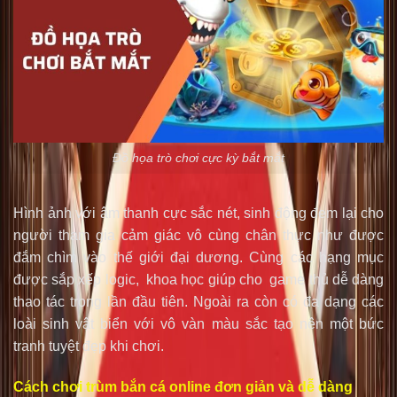
Đồ họa trò chơi cực kỳ bắt mắt
Hình ảnh với âm thanh cực sắc nét, sinh động đem lại cho
người tham gia cảm giác vô cùng chân thực như được
đắm chìm vào thế giới đại dương. Cùng các hạng mục
được sắp xếp logic, khoa học giúp cho game thủ dễ dàng
thao tác trong lần đầu tiên. Ngoài ra còn có đa dạng các
loài sinh vật biển với vô vàn màu sắc tạo nên một bức
tranh tuyệt đẹp khi chơi.
Cách chơi trùm bắn cá online đơn giản và dễ dàng