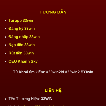
HƯỚNG DẪN
Tải app 33win
Đăng ký 33win
Đăng nhập 33win
Nạp tiền 33win
Rút tiền 33win
CEO Khánh Sky
Từ khoá tìm kiếm: #33win2id #33win2 #33win
LIÊN HỆ
Tên Thương Hiệu:
33WIN