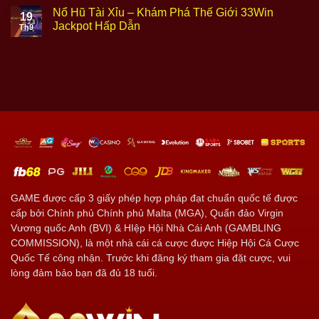
và
chuẩn
Nhật
Nổ Hũ Tài Xỉu – Khám Phá Thế Giới 33Win
góc
xác
19
Bản
Jackpot Hấp Dẫn
nhìn
Th9
và
chiến
U23
thuật
Kuwait
–
Soi
kèo,
nhận
định
cùng
33win
GAME được cấp 3 giấy phép hợp pháp đạt chuẩn quốc tế được
cấp bởi Chính phủ Chính phủ Malta (MGA), Quẩn đảo Virgin
Vương quốc Anh (BVI) & HIệp Hội Nhà Cái Anh (GAMBLING
COMMISSION), là một nhà cái cá cược được Hiệp Hội Cá Cược
Quốc Tế công nhận. Trước khi đăng ký tham gia đặt cược, vui
lòng đảm bảo bạn đã đủ 18 tuổi.