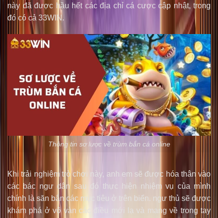
này đã được hầu hết các địa chỉ cá cược cập nhật, trong
đó có cả 33WIN.
Thông tin sơ lược về trùm bắn cá online
Khi trải nghiệm trò chơi này, anh em sẽ được hóa thân vào
các bác ngư dân sau đó thực hiện nhiệm vụ của mình
chính là săn bắn các mục tiêu ở trên biển. ngư thủ sẽ được
khám phá ở vô vàn các điều mới lạ và mang về trong tay