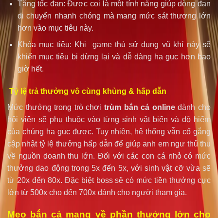
Tăng tốc đạn: Được coi là một tính năng giúp dòng đạn
di chuyển nhanh chóng mà mang mức sát thương lớn
hơn vào mục tiêu này.
Khóa mục tiêu: Khi game thủ sử dụng vũ khí này sẽ
khiến mục tiêu bị dừng lại và dễ dàng hạ gục hơn bao
giờ hết.
Tỷ lệ trả thưởng vô cùng khủng & hấp dẫn
Mức thưởng trong trò chơi
trùm bắn cá online
dành cho
hội viên sẽ phụ thuộc vào từng sinh vật biển và độ hiếm
của chúng hạ gục được. Tuy nhiên, hệ thống vẫn cố gắng
cập nhật tỷ lệ thưởng hấp dẫn để giúp anh em ngư thủ thu
về nguồn doanh thu lớn.
Đối với các con cá nhỏ có mức
thưởng dao động trong 5x đến 5x, với sinh vật cỡ vừa sẽ
từ 20x đến 80x. Đặc biệt boss sẽ có mức tiền thưởng cực
lớn từ 500x cho đến 700x dành cho người tham gia.
Mẹo bắn cá mang về phần thưởng lớn cho